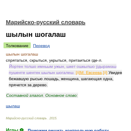
Марийско-русский словарь
шылын шогалаш
Толкование
Перевод
шылын шогалаш
спрятаться, скрыться, укрыться, притаиться где-л.
Йортен толшо имньым ужын, шкет ошкылшо ӱдырамаш
пушеҥге шеҥгек шылын шогалеш.
[/i]
М. Евсеева
.[/i]
Увидев
бежавшую рысью лошадь, женщина, шагающая одна,
прячется за дерево.
Составной глагол. Основное слово:
шылаш
Марийско-русский словарь
.
2015
.
Игры ⚽
Поможем решить контрольную работу